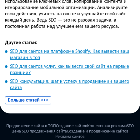
использование ключевых слов, копирование контента и
игнорирование мобильной оптимизации. Анализируйте
свои действия, учитесь на опыте и улучшайте свой сайт
каждый день. Ведь SEO — это не разовая задача, а
постоянная работа над улучшением вашего ресурса.
Другие статьи:
SEO для сайтов на платформе Shopify: Как вывести ваш
магазин в топ
SEO для сайтов услуг: как вывести свой сайт на первые
позиции?
SEO консультация: шаг к успеху в продвижении вашего
сайта
SEO плагины для WordPress: Ваши лучшие друзья в
Больше статей >>>
продвижении
SEO продвижение лендинга: выход в ТОП и привлечение
клиентов
Продвижение сайта в ТОП
Создание сайтов
Контекстная реклама
SEO
SEO продвижение нового сайта: как быстро выйти в ТОП
Цена SEO продвижения сайта
Создание и продвижение сайтов
и начать привлекать клиентов
Реклама сайтов