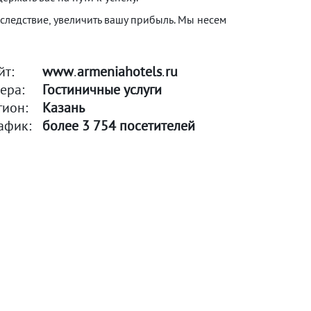
следствие, увеличить вашу прибыль. Мы несем
йт:
www
armeniahotels
ru
•
•
ера:
Гостиничные услуги
гион:
Казань
афик:
более 3 754 посетителей