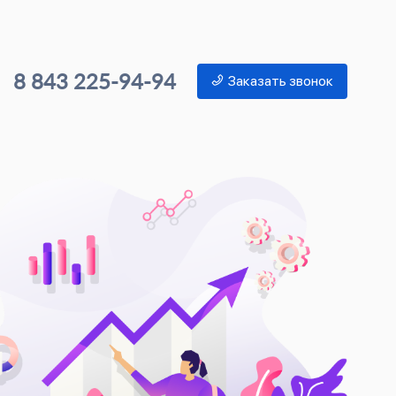
8 843 225-94-94
Заказать звонок
Ко
в 
Контек
Рост к
Развит