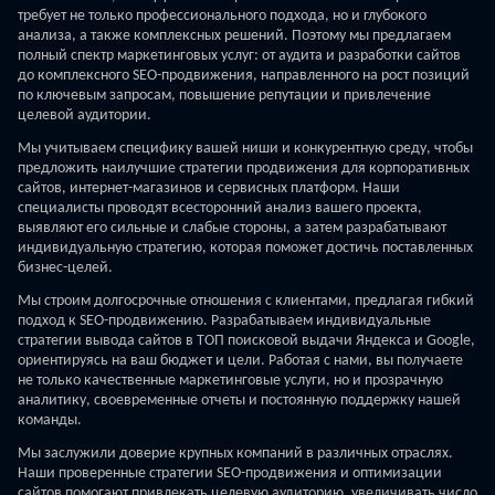
требует не только профессионального подхода, но и глубокого
анализа, а также комплексных решений. Поэтому мы предлагаем
полный спектр маркетинговых услуг: от аудита и разработки сайтов
до комплексного SEO-продвижения, направленного на рост позиций
по ключевым запросам, повышение репутации и привлечение
целевой аудитории.
Мы учитываем специфику вашей ниши и конкурентную среду, чтобы
предложить наилучшие стратегии продвижения для корпоративных
сайтов, интернет-магазинов и сервисных платформ. Наши
специалисты проводят всесторонний анализ вашего проекта,
выявляют его сильные и слабые стороны, а затем разрабатывают
индивидуальную стратегию, которая поможет достичь поставленных
бизнес-целей.
Мы строим долгосрочные отношения с клиентами, предлагая гибкий
подход к SEO-продвижению. Разрабатываем индивидуальные
стратегии вывода сайтов в ТОП поисковой выдачи Яндекса и Google,
ориентируясь на ваш бюджет и цели. Работая с нами, вы получаете
не только качественные маркетинговые услуги, но и прозрачную
аналитику, своевременные отчеты и постоянную поддержку нашей
команды.
Мы заслужили доверие крупных компаний в различных отраслях.
Наши проверенные стратегии SEO-продвижения и оптимизации
сайтов помогают привлекать целевую аудиторию, увеличивать число