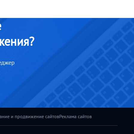
е
жения?
еджер
ание и продвижение сайтов
Реклама сайтов