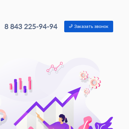
8 843 225-94-94
Заказать звонок
Ко
в 
Контек
Рост к
Развит