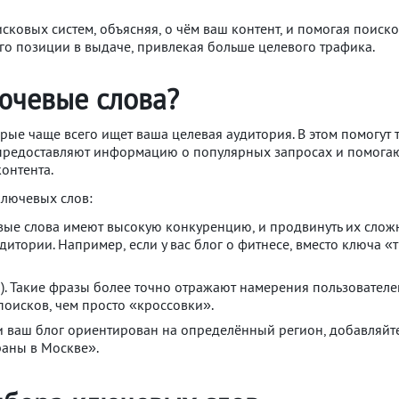
ковых систем, объясняя, о чём ваш контент, и помогая поиско
его позиции в выдаче, привлекая больше целевого трафика.
ючевые слова?
орые чаще всего ищет ваша целевая аудитория. В этом помогут 
исы предоставляют информацию о популярных запросах и помог
онтента.
ключевых слов:
вые слова имеют высокую конкуренцию, и продвинуть их сложн
дитории. Например, если у вас блог о фитнесе, вместо ключа
s). Такие фразы более точно отражают намерения пользователе
оисков, чем просто «кроссовки».
и ваш блог ориентирован на определённый регион, добавляйте
раны в Москве».