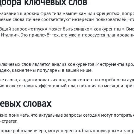
дбора ключевых слов
льзования широких фраз типа «выпечка» или «рецепты», попро
евые слова точнее соответствуют интересам пользователей, чт
 общий запрос «отпуск» может быть слишком конкурентным. Вм
талии». Это привлечёт тех, кто уже интересуется планирован
лючевых слов является анализ конкурентов. Инструменты врод
идею, какие темы популярны в вашей нише.
 слова, а адаптировать их под ваш контент и потребности ау
тью «как составить эффективный план питания на месяц» и при
евых словах
но понимать, что актуальные запросы сегодня могут потерять 
стратег.
орые работали вчера, могут перестать быть популярными завтр