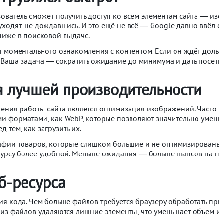
зователь сможет получить доступ ко всем элементам сайта — и
 уходят, не дождавшись. И это ещё не всё — Google давно ввёл 
ниже в поисковой выдаче.
т моментального ознакомления с контентом. Если он ждёт дольш
. Ваша задача — сократить ожидание до минимума и дать посет
я лучшей производительности
ения работы сайта является оптимизация изображений. Часто 
ми форматами, как WebP, которые позволяют значительно умень
тем, как загрузить их.
афии товаров, которые слишком большие и не оптимизированы
есурсу более удобной. Меньше ожидания — больше шансов на п
б-ресурса
 кода. Чем больше файлов требуется браузеру обработать при
из файлов удаляются лишние элементы, что уменьшает объем и