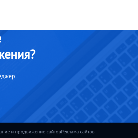
е
жения?
еджер
ание и продвижение сайтов
Реклама сайтов