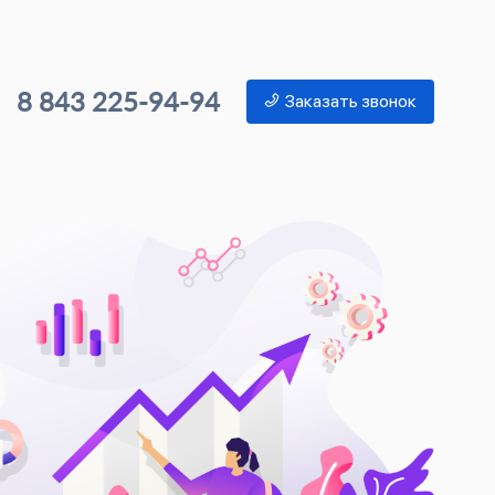
8 843 225-94-94
Заказать звонок
Ко
в 
Контек
Рост к
Развит