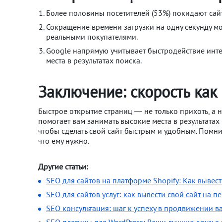
Более половины посетителей (53%) покидают сайт,
Сокращение времени загрузки на одну секунду мо
реальными покупателями.
Google напрямую учитывает быстродействие инте
места в результатах поиска.
Заключение: скорость ка
Быстрое открытие страниц — не только прихоть, а 
помогает вам занимать высокие места в результат
чтобы сделать свой сайт быстрым и удобным. Помнит
что ему нужно.
Другие статьи:
SEO для сайтов на платформе Shopify: Как вывест
SEO для сайтов услуг: как вывести свой сайт на 
SEO консультация: шаг к успеху в продвижении в