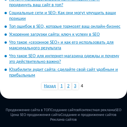
продвинуть ваш сайт в топ?
Социальные сети и SEO: Как они могут улучшить ваши
позиции
Топ ошибок в SEO, которые тормозят ваш онлайн-бизнес
Ускорение загрузки сайта: ключ к успеху в SEO
Что такое «сезонное SEO» и как его использовать для
максимального результата
Что такое SEO для интернет-магазина одежды и почему
это действительно важно?
Юзабилити аудит сайта: сделайте свой сайт удобным и
прибыльным
Назад
1
2
3
4
Продвижение сайта в ТОП
Создание сайтов
Контекстная реклама
SEO
Цена SEO продвижения сайта
Создание и продвижение сайтов
Реклама сайтов