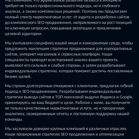
Мы понимаем, что эффективное развитие бизнеса в интернете
требует не только профессионального подхода, но и глубокого
анализа, а также комплексных решений. Поэтому мы предлагаем
полный спектр маркетинговых услуг: от аудита и разработки сайтов
до комплексного SEO-продвижения, направленного на рост позиций
по ключевым запросам, повышение репутации и привлечение
целевой аудитории.
Мы учитываем специфику вашей ниши и конкурентную среду, чтобы
предложить наилучшие стратегии продвижения для корпоративных
сайтов, интернет-магазинов и сервисных платформ. Наши
специалисты проводят всесторонний анализ вашего проекта,
выявляют его сильные и слабые стороны, а затем разрабатывают
индивидуальную стратегию, которая поможет достичь поставленных
бизнес-целей.
Мы строим долгосрочные отношения с клиентами, предлагая гибкий
подход к SEO-продвижению. Разрабатываем индивидуальные
стратегии вывода сайтов в ТОП поисковой выдачи Яндекса и Google,
ориентируясь на ваш бюджет и цели. Работая с нами, вы получаете
не только качественные маркетинговые услуги, но и прозрачную
аналитику, своевременные отчеты и постоянную поддержку нашей
команды.
Мы заслужили доверие крупных компаний в различных отраслях.
Наши проверенные стратегии SEO-продвижения и оптимизации