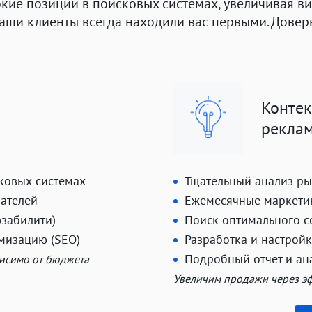
ие позиции в поисковых системах, увеличивая ви
ши клиенты всегда находили вас первыми. Доверьт
Контек
рекла
ковых системах
Тщательный анализ р
вателей
Ежемесячные маркети
юзабилити)
Поиск оптимального с
мизацию (SEO)
Разработка и настрой
Подробный отчет и ан
висимо от бюджета
Увеличим продажи через э