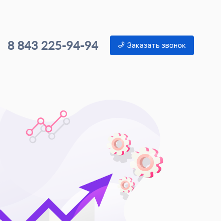
8 843 225-94-94
Заказать звонок
Ко
в 
Наши с
целево