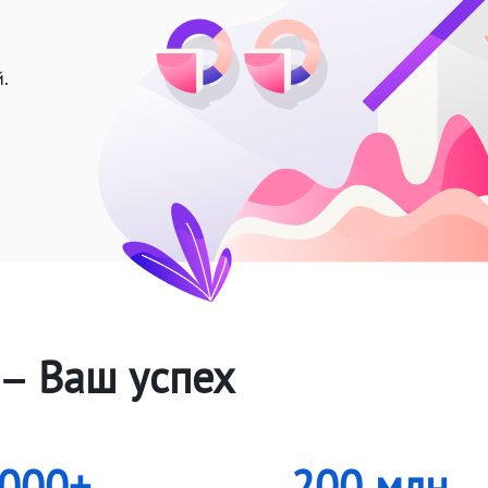
.
– Ваш успех
 000+
200 млн