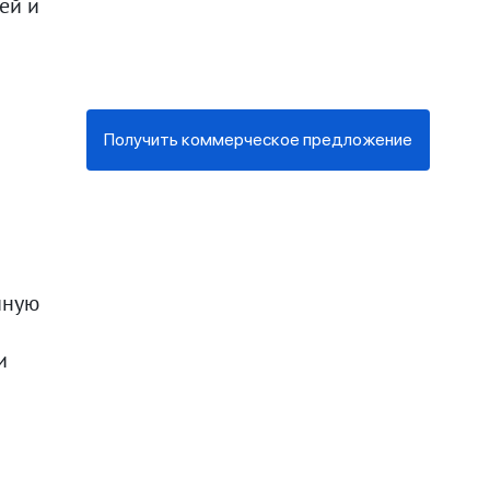
ей и
Получить коммерческое предложение
мную
и